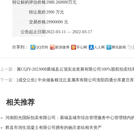
转让标的评估价格
2988.260000万元
转让底价
2990 万元
交易价格
29900000 元
公告起止日期
2022-03-11 —
2022-03-17
分享到：
QQ空间
新浪微博
开心网
人人网
腾讯新闻
上一篇：
襄CQJY-2023008襄城县云顶实业发展有限公司100%股权拍卖
下一篇：
[成交公告] 中央储备粮沈丘直属库有限公司淮阳四通分库夏庄库区实物
相关推荐
河南阳光国际拍卖有限公司：襄城县城市综合管理服务中心管理辖内的
辉县市润生混凝土有限公司拥有的杨庄老站相关资产