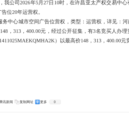
，我公司
2026
年
5
月
27
日
10
时，在许昌亚太产权交易中心
广告位
20
年运营权。
服务中心城市空间广告位营权，类型：运营权，详见：河
：
148
，
313
，
400.00
元，经过公开征集，有
3
名竞买人办理
1411025MAEKQMHA2K
）以最高价
148
，
313
，
400.00
元
腾讯新闻
复制网址
更多
0