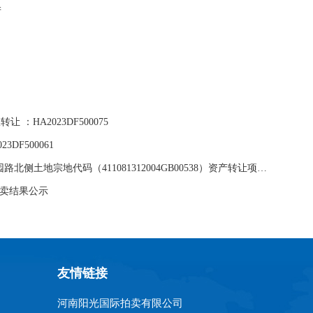
产
：HA2023DF500075
DF500061
[成交公告] 河南省许昌市禹州市钧台办连洛大道东侧、花园路北侧土地宗地代码（411081312004GB00538）资产转让项目：HA2023DF100324
权拍卖结果公示
友情链接
河南阳光国际拍卖有限公司